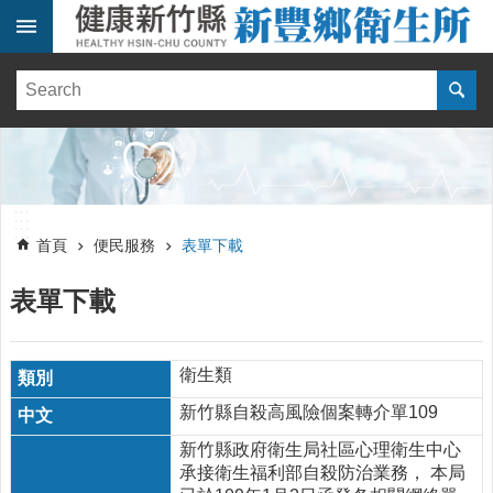
跳到主要內容區塊
:::
健
康
訊
息
單
:::
位
:::
簡
首頁
便民服務
表單下載
介
表單下載
便
民
服
務
衛生類
新竹縣自殺高風險個案轉介單109
線
上
新竹縣政府衛生局社區心理衛生中心
報
承接衛生福利部自殺防治業務， 本局
名