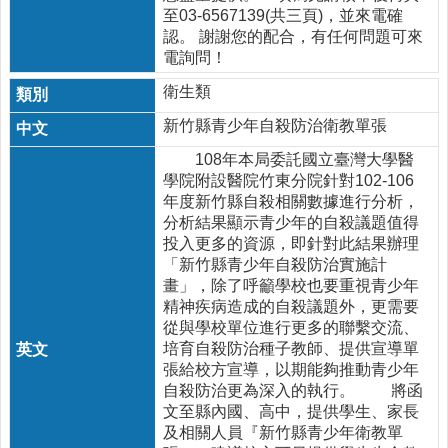
至03-6567139(共三頁)，並來電確
公
認。 謝謝您的配合，有任何問題可來
益
電詢問！
勸
衛生類
募
條
新竹縣青少年自殺防治衛教單張
例
第
108年本局委託國立臺灣大學醫
6
學院附設醫院竹東分院針對102-106
條
年度新竹縣自殺相關數據進行分析，
第
分析結果顯示青少年的自殺議題值得
1
投入更多的資源，即針對此結果辦理
項
「新竹縣青少年自殺防治實施計
定
畫」，除了呼籲學校也要重視青少年
期
精神疾病造成的自殺議題外，更需要
公
從與學校單位進行更多的聯繫交流、
開
培育自殺防治種子教師、提供宣導單
徵
張給校方宣導，以期能夠推動青少年
信
自殺防治更為深入的執行。 將函
文至縣內國、高中，提供學生、家長
疫
及相關人員『新竹縣青少年衛教單
苗