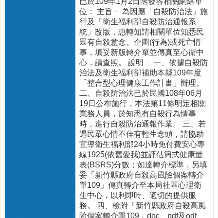
已於109年1月2日函發各相關網絡單
位： 主旨－ 為因應「自殺防治法」施
醫
行及「衛生福利部自殺防治通報系
療
統」改版，惠轉知請相關單位知悉民
資
眾有自殺意念、企圖(行為)或死亡情
源
事，填妥新版轉介單並傳真至心衛中
心，請查照。 說明－ 一、依據自殺防
社
治法及衛生福利部補助本縣109年度
區
「整合型心理健康工作計畫」辦理。
資
二、自殺防治法已於民國108年06月
源
19日公布施行，本法第11條明定相關
門
業務人員，於知悉有自殺行為情事
診
時，進行自殺防治通報作業。 三、若
時
遇民眾心情不佳有輕生念頭，請協助
間
宣導衛生福利部24小時免付費安心專
表
線1925(依舊愛我)並評估簡式健康量
表(BSRS)分數；如達轉介標準，另填
預
妥「新竹縣政府自殺高風險個案轉介
防
單109」傳真轉介至本局社區心理衛
與
生中心，以利即時、適切的提供服
注
務。 四、檢附「新竹縣政府自殺高風
射
險個案轉介單109」doc、pdf及odf