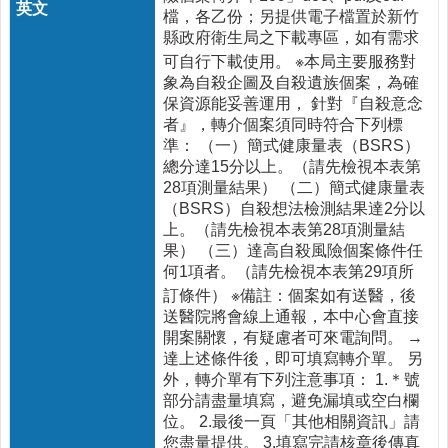
時
檔，各乙份；另提供電子檔置於新竹
間
縣政府衛生局之下載專區，如有需求
表
可自行下載使用。 ※本局主要服務對
象為自殺企圖及自殺遺族個案，為確
法
保資源能妥善運用， 針對『自殺意念
規
者』，轉介個案須同時符合下列標
查
準： （一）簡式健康量表（BSRS）
詢
總分達15分以上。（請先檢視本表第
28項測量結果） （二）簡式健康量表
網
（BSRS）自殺想法檢測結果達2分以
站
上。（請先檢視本表第28項測量結
連
果） （三）達高自殺風險個案條件任
結
何1項者。（請先檢視本表第29項所
健
訂條件） ※備註：個案如有送醫，後
康
送醫院將會線上通報，本中心會直接
運
開案關懷，有疑慮者可來電詢問。 →
動
達上述條件後，即可填寫轉介單。 另
飲
外，轉介單有下列注意事項： 1.＊號
食
部分請盡量填寫，避免漏填或空白欄
專
位。 2.最後一頁「其他相關資訊」請
區
您盡量提供。 3.填寫完請核章後傳真