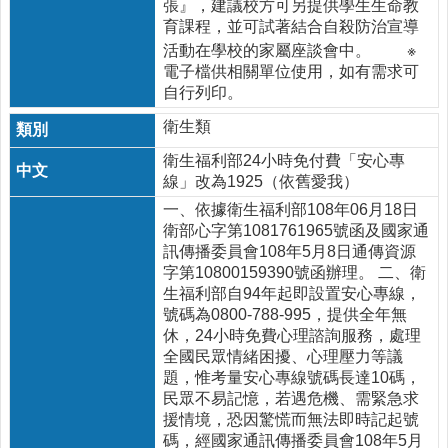
張』，建議校方可另提供學生生命教
注
育課程，並可試著結合自殺防治宣導
射
活動在學校的家屬座談會中。 ※
電子檔供相關單位使用，如有需求可
預
自行列印。
防
針
衛生類
口
衛生福利部24小時免付費「安心專
罩
線」改為1925（依舊愛我）
一、依據衛生福利部108年06月18日
回
衛部心字第1081761965號函及國家通
首
訊傳播委員會108年5月8日通傳資源
頁
字第10800159390號函辦理。 二、衛
生福利部自94年起即設置安心專線，
網
號碼為0800-788-995，提供全年無
站
休，24小時免費心理諮詢服務，處理
導
全國民眾情緒困擾、心理壓力等議
覽
題，惟考量安心專線號碼長達10碼，
民眾不易記憶，若遇危機、需緊急求
新
援情境，恐因驚慌而無法即時記起號
竹
碼，經國家通訊傳播委員會108年5月