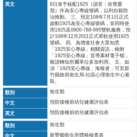
縣
8日准予核配1925（諧音：依舊愛
政
我）作為安心專線號碼，以利自殺防
府
治推動。 三、預定108年7月1日正式
衛
啟動1925為安心專線號碼，並同時使
生
用1925及0800-788-995雙軌服務，預
局
計108年12月20日正式單軌使用1925
號碼。 四、為增進社會大眾知悉
智
「1925安心專線」相關資訊，檢附
慧
「1925安心專線」宣導素材電子檔，
財
敬請轉知所屬單位多加利用。 五、如
產
須「1925安心專線」海報者，可至新
權
竹縣政府衛生局-社區心理衛生中心索
宣
取。
告
衛生類
隱
預防接種前幼兒健康評估表
私
權
預防接種前幼兒健康評估表
及
安
衛生類
全
政
新豐鄉衛生所體格檢查表