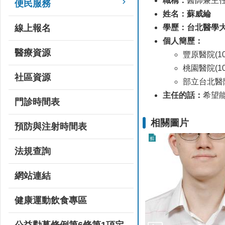
職稱：
醫師兼主
便民服務
姓名：蘇威綸
學歷：台北醫學
線上報名
個人簡歷：
醫療資源
豐原醫院(102/
桃園醫院(106/
社區資源
部立台北醫院(1
主任的話：
希望
門診時間表
相關圖片
預防與注射時間表
法規查詢
網站連結
健康運動飲食專區
公益勸募條例第6條第1項定