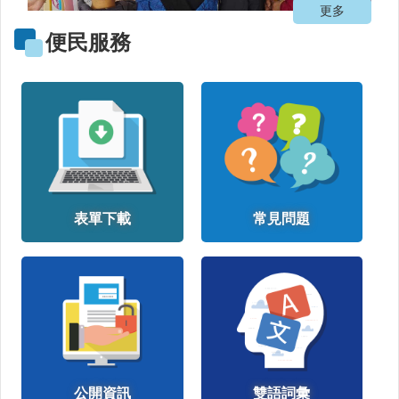
更多
公
便民服務
益
勸
募
條
例
第
6
條
第
1
表單下載
常見問題
項
定
期
公
開
徵
信
疫
公開資訊
雙語詞彙
苗