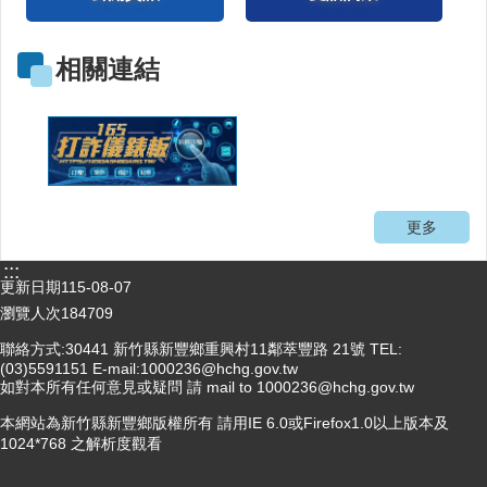
注
射
相關連結
預
防
針
口
罩
更多
回
首
:::
更新日期
115-08-07
頁
瀏覽人次
184709
網
聯絡方式:30441 新竹縣新豐鄉重興村11鄰萃豐路 21號 TEL:
站
(03)5591151 E-mail:1000236@hchg.gov.tw
導
如對本所有任何意見或疑問 請 mail to 1000236@hchg.gov.tw
覽
本網站為新竹縣新豐鄉版權所有 請用IE 6.0或Firefox1.0以上版本及
新
1024*768 之解析度觀看
竹