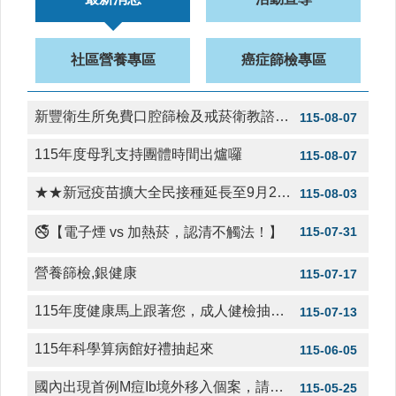
111年9月1日起，兒童塗氟需持健保卡及兒童健康手冊為就醫憑証。
112-03-08
醫
療
社區營養專區
癌症篩檢專區
資
少年耶!抱歉!您未滿18歲!為了您的健康，我不能違法賣菸給您喔!
110-01-17
源
社
新豐衛生所免費口腔篩檢及戒菸衛教諮詢服務
115-08-07
冬季防範流感及新冠肺炎雙感染，接種流感疫苗是預防流感最有效的方法，呼籲符合公費接種對象尚未接種者多加利用。新豐鄉衛生所關心您!
110-01-17
區
資
115年度母乳支持團體時間出爐囉
115-08-07
簡易營養篩檢， 快速掌握健康
115-07-08
源
★★新冠疫苗擴大全民接種延長至9月28日★★
115-08-03
門
診
🚭【電子煙 vs 加熱菸，認清不觸法！】
115-07-31
時
間
營養篩檢,銀健康
115-07-17
表
115年度健康馬上跟著您，成人健檢抽獎活動
115-07-13
預
防
115年科學算病館好禮抽起來
與
115-06-05
注
國內出現首例M痘Ib境外移入個案，請符合公費接種條件民眾，儘速完成2劑公費疫苗接種
射
115-05-25