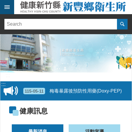
跳到主要內容區塊
:::
健
康
訊
息
單
位
簡
介
:::
便
:::
民
梅毒暴露後預防性用藥(Doxy-PEP)
115-05-11
服
務
大腸癌防治:政府全額補助45-74歲兩年一次定期做大腸癌篩檢(糞便潛血檢查)，詳情請洽健保特約醫療院所，及各鄉鎮市衛生所
114-05-15
健康訊息
線
上
均衡飲食~吃全榖好健康
報
114-03-06
名
最新消息
活動宣導