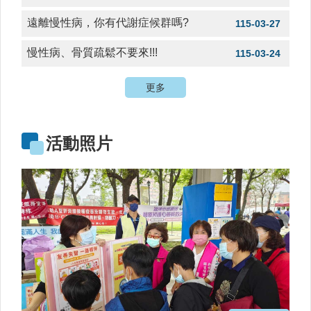
時
間
遠離慢性病，你有代謝症候群嗎?
115-03-27
表
慢性病、骨質疏鬆不要來!!!
115-03-24
法
規
更多
查
詢
網
活動照片
站
連
結
健
康
運
動
飲
食
專
區