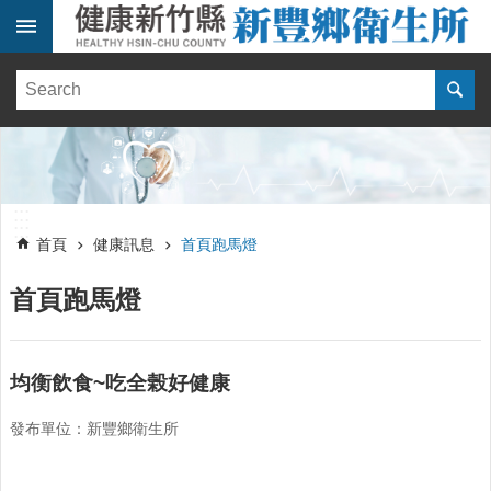
跳到主要內容區塊
:::
健
康
訊
息
單
:::
位
:::
簡
首頁
健康訊息
首頁跑馬燈
介
首頁跑馬燈
便
民
服
務
均衡飲食~吃全榖好健康
線
發布單位：新豐鄉衛生所
上
報
名