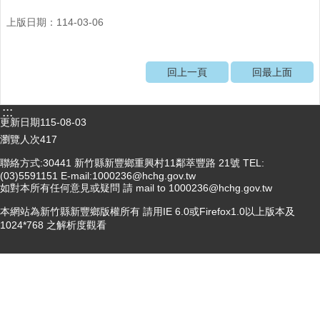
醫
上版日期：114-03-06
療
資
源
回上一頁
回最上面
社
區
:::
更新日期
115-08-03
資
源
瀏覽人次
417
聯絡方式:30441 新竹縣新豐鄉重興村11鄰萃豐路 21號 TEL:
門
(03)5591151 E-mail:1000236@hchg.gov.tw
診
如對本所有任何意見或疑問 請 mail to 1000236@hchg.gov.tw
時
間
本網站為新竹縣新豐鄉版權所有 請用IE 6.0或Firefox1.0以上版本及
表
1024*768 之解析度觀看
預
防
與
注
射