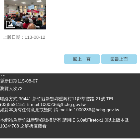
醫
療
資
源
上版日期：113-08-12
社
區
資
回上一頁
回最上面
源
門
:::
診
更新日期
115-08-07
時
瀏覽人次
72
間
表
聯絡方式:30441 新竹縣新豐鄉重興村11鄰萃豐路 21號 TEL:
(03)5591151 E-mail:1000236@hchg.gov.tw
如對本所有任何意見或疑問 請 mail to 1000236@hchg.gov.tw
預
防
本網站為新竹縣新豐鄉版權所有 請用IE 6.0或Firefox1.0以上版本及
與
1024*768 之解析度觀看
注
射