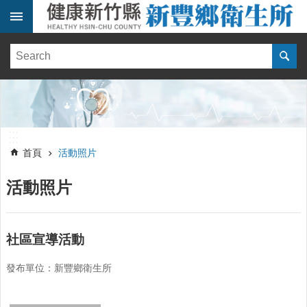
跳到主要內容區塊
:::
健
康
訊
息
單
:::
位
:::
簡
首頁
活動照片
介
活動照片
便
民
服
務
社區宣導活動
線
發布單位：新豐鄉衛生所
上
報
名